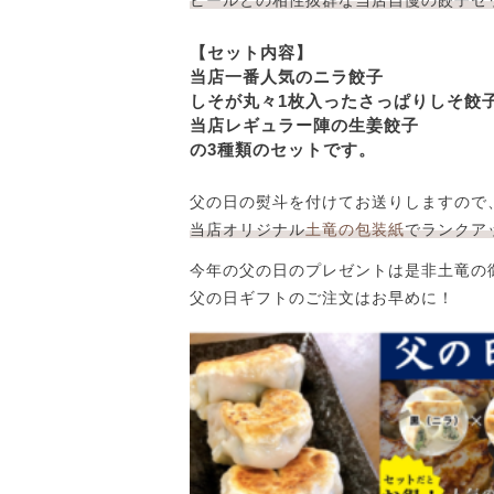
ビールとの相性抜群な当店自慢の餃子セ
【セット内容】
当店一番人気のニラ餃子
しそが丸々1枚入ったさっぱりしそ餃
当店レギュラー陣の生姜餃子
の3種類のセットです。
父の日の熨斗を付けてお送りしますので
当店オリジナル
土竜の包装紙
でランクア
今年の父の日のプレゼントは是非土竜の
父の日ギフトのご注文はお早めに！