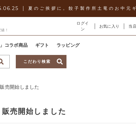
.06.25
夏のご挨拶に。餃子製作所土竜のお中元
ログイ
お気に入り
当
ン
安値！
土竜」コラボ商品
ギフト
ラッピング
こだわり検索
子カテゴリ
ト販売開始しました
ト販売開始しました
その他
～
在庫あり
セ