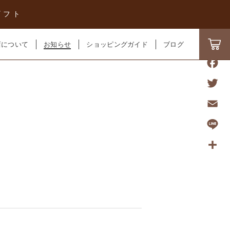
ギフト
店について
お知らせ
ショッピングガイド
ブログ
F
a
T
c
w
E
e
i
m
L
b
t
a
i
o
共
t
i
n
o
有
e
l
e
k
r
ール