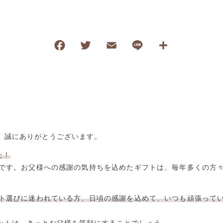
F
T
E
Li
共
a
wi
m
n
有
c
tt
ai
e
e
er
l
b
o
、誠にありがとうございます。
o
k
た！
です。お父様への感謝の気持ちを込めたギフトは、毎年多くの方
ト選びに迷われている方、日頃の感謝を込めて、いつも頑張って