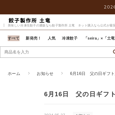
2026
美味しい冷凍生餃子の通販なら餃子製作所 土竜 ネット購入なら公式が最
すべて
新発売！
人気
冷凍餃子
「seira」×「
親カテゴリ
ホーム
お知らせ
6月16日 父の日ギフ
6月16日 父の日ギフ
価格帯