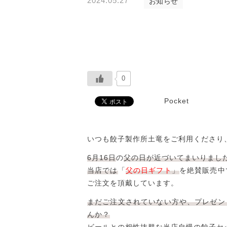
2024.05.27
お知らせ
並び順
0
Pocket
いつも餃子製作所土竜をご利用くださり
6月16日
の
父の日が近づいてまいりまし
当店では
「
父の日ギフト
」
を絶賛販売中
ご注文を頂戴しています。
まだご注文されていない方や、プレゼン
んか？