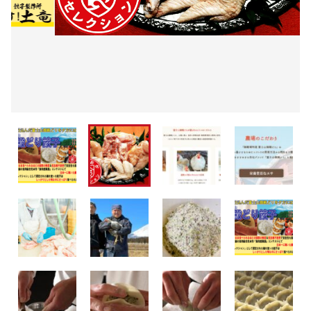
ラッピング
新発売！
その他
在庫あり
セール
人気
並び順
冷凍餃子
「seira」×「土竜」コラボ商品
ギフト
ラッピング