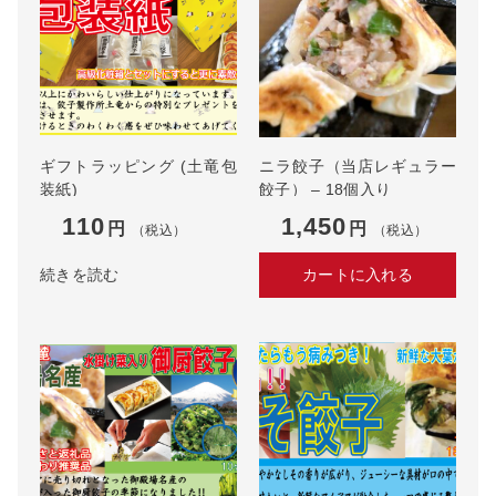
個
ギフトラッピング (土竜包
ニラ餃子（当店レギュラー
装紙)
餃子） – 18個入り
110
1,450
円
円
（税込）
（税込）
続きを読む
カートに入れる