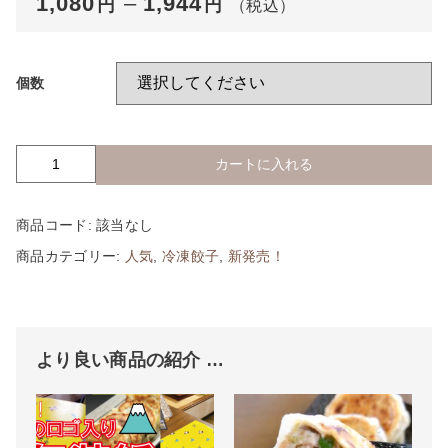
1,080
–
1,944
円
円
（税込）
個数
カートに入れる
御
殿
場
商品コード:
該当なし
特
産！
商品カテゴリー:
人気
,
冷凍餃子
,
新発売！
富
士
山
御
殿
より良い商品の紹介 …
ど
り
餃
子