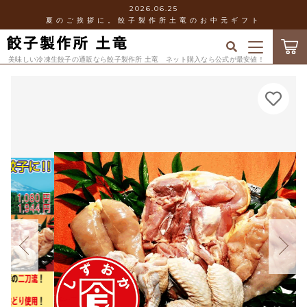
2026.06.25
夏のご挨拶に。餃子製作所土竜のお中元ギフト
カートに商品を追加しました
キーワード検索
ログイン / 会員登録
美味しい冷凍生餃子の通販なら餃子製作所 土竜 ネット購入なら公式が最安値！
すべて
御殿場特産！富士山御殿どり餃子
お気に入り
個数
こだわり検索
新発売！
数量
当店について
親カテゴリ
（税込）
人気
お知らせ
冷凍餃子
子カテゴリ
ショッピングガイド
ショッピングを続ける
「seira」×「土竜」コラボ商品
価格帯
ブログ
ギフト
～
カートを確認する