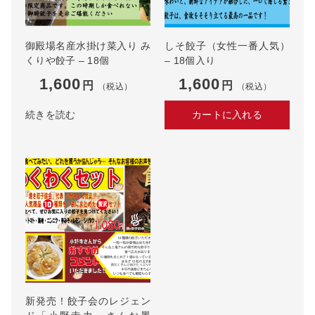
御殿場名産水掛け菜入り み
しそ餃子（女性一番人気）
くりや餃子 – 18個
– 18個入り
1,600
1,600
円
円
（税込）
（税込）
続きを読む
カートに入れる
新発売！餃子会のレジェン