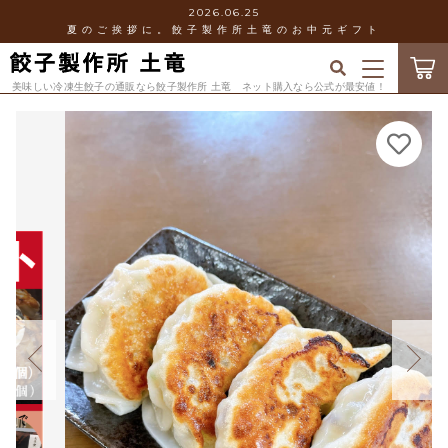
2026.06.25
夏のご挨拶に。餃子製作所土竜のお中元ギフト
カートに商品を追加しました
キーワード検索
ログイン / 会員登録
美味しい冷凍生餃子の通販なら餃子製作所 土竜 ネット購入なら公式が最安値！
ギフト（お中元熨斗） 人気餃子３種類セット
すべて
お気に入り
（18ケ×３袋）
数量
こだわり検索
新発売！
当店について
4,300円
（税込）
親カテゴリ
人気
お知らせ
冷凍餃子
子カテゴリ
ショッピングを続ける
ショッピングガイド
「seira」×「土竜」コラボ商品
価格帯
ブログ
ギフト
カートを確認する
～