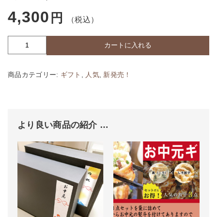
4,300
円
（税込）
カートに入れる
ギ
フ
ト
商品カテゴリー:
ギフト
,
人気
,
新発売！
（お
中
元
熨
斗）
より良い商品の紹介 …
人
気
餃
子
３
種
類
セ