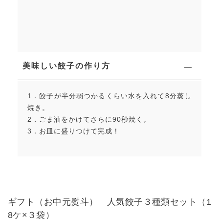
美味しい餃子の作り方
1．餃子が半分弱つかるくらい水を入れて8分蒸し
焼き。
2．ごま油をかけてさらに90秒焼く。
3．お皿に盛りつけて完成！
ギフト（お中元熨斗） 人気餃子３種類セット（1
8ケ×３袋）