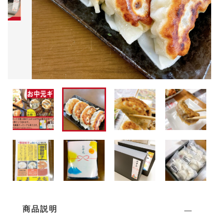
ラッピング
新発売！
その他
在庫あり
セール
人気
並び順
冷凍餃子
「seira」×「土竜」コラボ商品
ギフト
ラッピング
商品説明