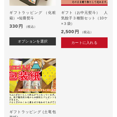
ッ
ト
（1
ギフトラッピング （化粧
ギフト（お中元熨斗） 人
8
箱）+短冊熨斗
気餃子３種類セット（10ケ
ケ
×３袋）
330
円
（税込）
×
2,500
円
（税込）
３
袋）
オプションを選択
カートに入れる
個
ギフトラッピング (土竜包