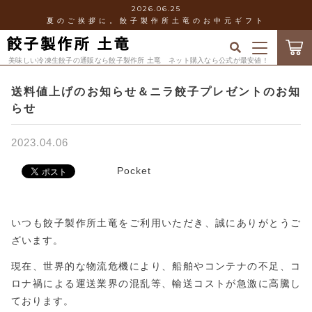
2026.06.25
夏のご挨拶に。餃子製作所土竜のお中元ギフト
キーワード検索
ログイン / 会員登録
美味しい冷凍生餃子の通販なら餃子製作所 土竜 ネット購入なら公式が最安値！
送料値上げのお知らせ＆ニラ餃子プレゼントのお知
すべて
お気に入り
らせ
こだわり検索
新発売！
2023.04.06
当店について
親カテゴリ
Pocket
人気
お知らせ
冷凍餃子
子カテゴリ
いつも餃子製作所土竜をご利用いただき、誠にありがとうご
ざいます。
ショッピングガイド
「seira」×「土竜」コラボ商品
現在、世界的な物流危機により、船舶やコンテナの不足、コ
価格帯
ロナ禍による運送業界の混乱等、輸送コストが急激に高騰し
ブログ
ギフト
ております。
～