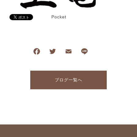
Pocket
F
T
E
Li
共
a
wi
m
n
有
c
tt
ai
e
e
er
l
ブログ一覧へ
b
o
o
k