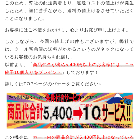
このため、弊社の配送業者より、運送コストの値上げが発生
ラッピング
新発売！
したため、誠に勝手ながら、送料の値上げをさせていただく
その他
ことになりました。
在庫あり
セール
人気
お客様にはご不便をおかけし、心よりお詫び申し上げます。
並び順
しかしながら、今回の値上げの件もございますが、弊社で
冷凍餃子
は、クール宅急便の送料がかかるというのがネックになって
いるお客様のお気持ちを配慮し、
以前より、「
商品代金が税込5,400円以上のお客様には、ニラ
「seira」×「土竜」コラボ商品
餃子10個入りをプレゼント
」しております！
詳しくはTOPページのバナーをご覧ください♪
ギフト
ラッピング
この機会に、
カート内の商品合計が5,400円以上になっている