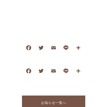
F
T
E
Li
共
a
wi
m
n
有
c
tt
ai
e
e
er
l
F
T
E
Li
共
b
a
wi
m
n
有
o
c
tt
ai
e
o
e
er
l
k
b
お知らせ一覧へ