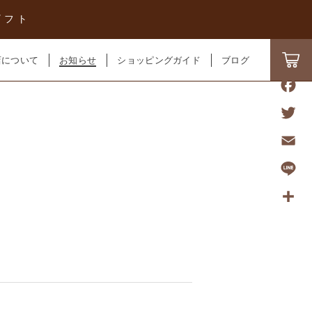
ギフト
店について
お知らせ
ショッピングガイド
ブログ
F
a
T
c
w
E
e
i
m
L
b
t
a
i
o
共
t
i
n
o
有
e
l
e
k
r
ール