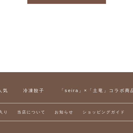
o
o
k
人気
冷凍餃子
「seira」×「土竜」コラボ商
入り
当店について
お知らせ
ショッピングガイド