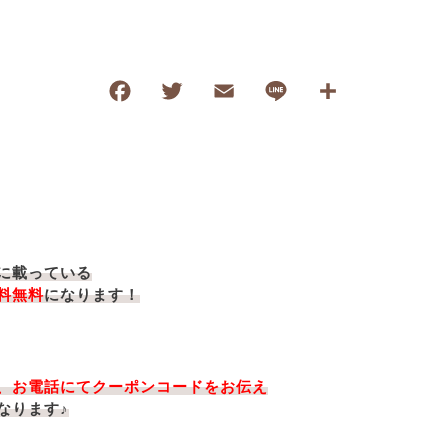
F
T
E
Li
共
a
wi
m
n
有
c
tt
ai
e
e
er
l
b
o
に載っている
o
料無料
になります！
k
、お電話にてクーポンコードをお伝え
なります♪