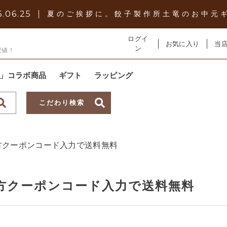
.06.25
夏のご挨拶に。餃子製作所土竜のお中元
ログイ
お気に入り
当
ン
安値！
土竜」コラボ商品
ギフト
ラッピング
こだわり検索
子カテゴリ
方クーポンコード入力で送料無料
方クーポンコード入力で送料無料
その他
～
在庫あり
セ