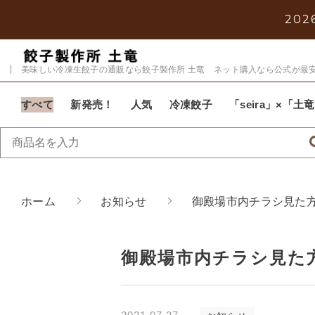
2026
美味しい冷凍生餃子の通販なら餃子製作所 土竜 ネット購入なら公式が最
すべて
新発売！
人気
冷凍餃子
「seira」×「
親カテゴリ
ホーム
お知らせ
御殿場市内チラシ見た
御殿場市内チラシ見た
価格帯